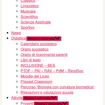
Classico
Linguistico
Musicale
Scientifico
Scienze Applicate
Sportivo
News
Didattica
Mostra il sottomenu
Calendario scolastico
Orario scolastico
Orario di ricevimento parenti
Libri di testo
INCLUSIONE – BES
PTOF – PAI – RAV – PdM – RendSoc
Moodle del Liceo
Flipped Classroom
Percorso “Biologia con curvatura biomedica”
Rilevazioni e valutazioni scuole
Attività
Mostra il sottomenu
Progetti
Mostra il sottomenu