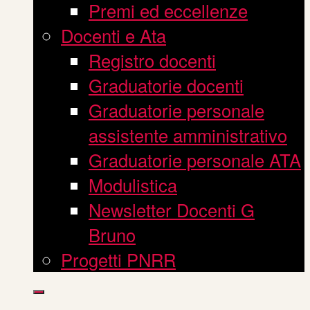
Premi ed eccellenze
Docenti e Ata
Registro docenti
Graduatorie docenti
Graduatorie personale
assistente amministrativo
Graduatorie personale ATA
Modulistica
Newsletter Docenti G
Bruno
Progetti PNRR