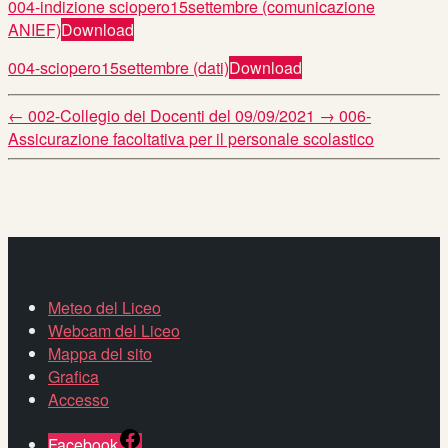
004-indizione sciopero15settembre (comunicazione
ANIEF)
Download
004-sciopero15settembre (dati)
Download
←
002-Collegio dei Docenti del 09/09/2021
→
006-
Assicurazione facoltativa per il personale scolastico
Meteo del Liceo
Webcam del Liceo
Mappa del sito
Grafica
Accesso
Facebook