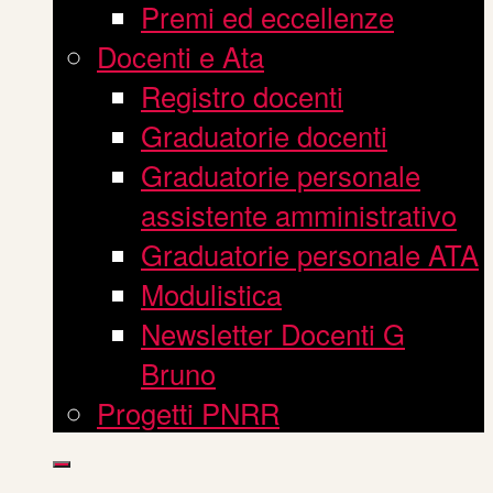
Premi ed eccellenze
Docenti e Ata
Registro docenti
Graduatorie docenti
Graduatorie personale
assistente amministrativo
Graduatorie personale ATA
Modulistica
Newsletter Docenti G
Bruno
Progetti PNRR