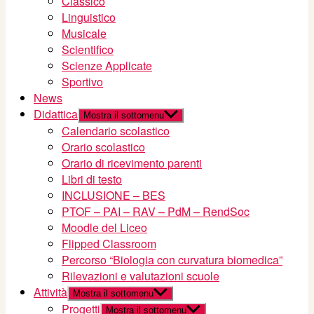
Classico
Linguistico
Musicale
Scientifico
Scienze Applicate
Sportivo
News
Didattica
Mostra il sottomenu
Calendario scolastico
Orario scolastico
Orario di ricevimento parenti
Libri di testo
INCLUSIONE – BES
PTOF – PAI – RAV – PdM – RendSoc
Moodle del Liceo
Flipped Classroom
Percorso “Biologia con curvatura biomedica”
Rilevazioni e valutazioni scuole
Attività
Mostra il sottomenu
Progetti
Mostra il sottomenu