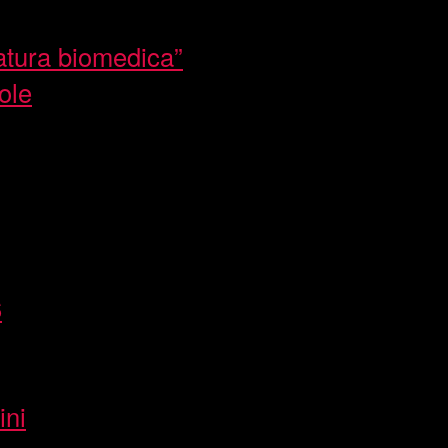
atura biomedica”
ole
6
ini