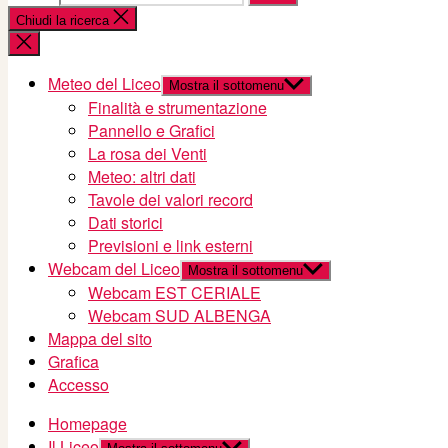
Chiudi la ricerca
Meteo del Liceo
Mostra il sottomenu
Finalità e strumentazione
Pannello e Grafici
La rosa dei Venti
Meteo: altri dati
Tavole dei valori record
Dati storici
Previsioni e link esterni
Webcam del Liceo
Mostra il sottomenu
Webcam EST CERIALE
Webcam SUD ALBENGA
Mappa del sito
Grafica
Accesso
Homepage
Il Liceo