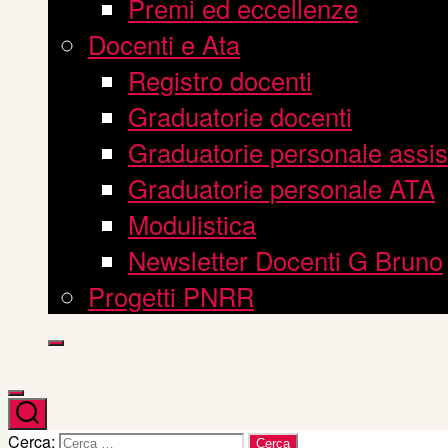
Premi ed eccellenze
Docenti e Ata
Registro docenti
Graduatorie docenti
Graduatorie personale assis
Graduatorie personale ATA
Modulistica
Newsletter Docenti G Bruno
Progetti PNRR
Cerca: